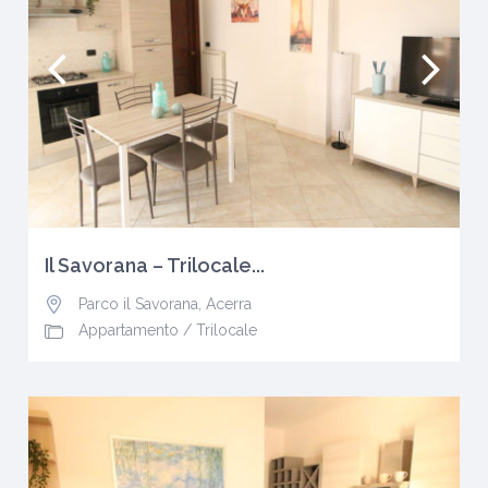
Il Savorana – Trilocale...
Parco il Savorana
,
Acerra
Appartamento
/
Trilocale