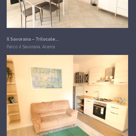
Il Savorana – Trilocale...
Parco il Savorana
,
Acerra