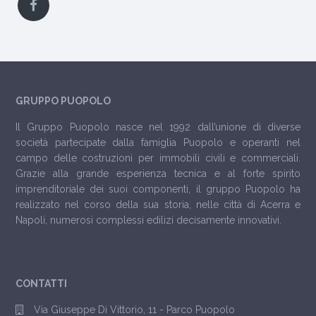
GRUPPO PUOPOLO
Il Gruppo Puopolo nasce nel 1992 dall’unione di diverse
società partecipate dalla famiglia Puopolo e operanti nel
campo delle costruzioni per immobili civili e commerciali.
Grazie alla grande esperienza tecnica e al forte spirito
imprenditoriale dei suoi componenti, il gruppo Puopolo ha
realizzato nel corso della sua storia, nelle città di Acerra e
Napoli, numerosi complessi edilizi decisamente innovativi.
CONTATTI
Via Giuseppe Di Vittorio, 11 - Parco Puopolo