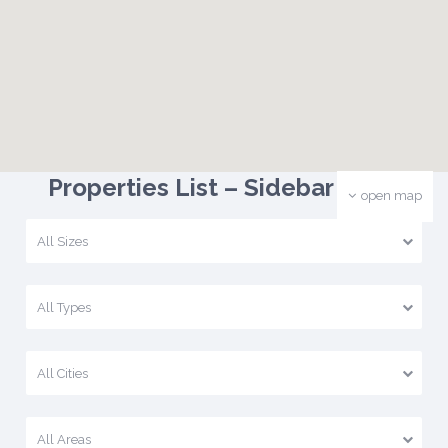
Properties List – Sidebar Right
open map
All Sizes
All Types
All Cities
All Areas