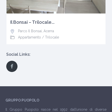
Il Bonsai – Trilocale...
Parco Il Bonsai
,
Acerra
Appartamento
/
Trilocale
Social Links:
GRUPPO PUOPOLO
Il Gruppo Puopolo nasce nel 1992 dall’unione di diverse