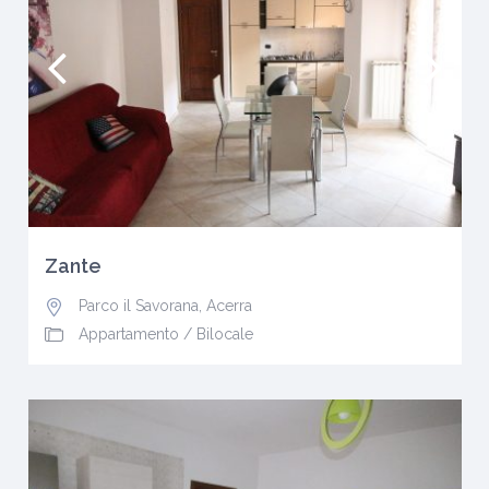
Zante
Parco il Savorana
,
Acerra
Appartamento
/
Bilocale