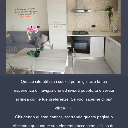
Questo sito utilizza i cookie per migliorare la tua
Il Bonsai – Trilocale...
esperienza di navigazione ed inviarti pubblicità e servizi
Parco Il Bonsai
,
Acerra
in linea con le tue preferenze. Se vuoi saperne di piu'
clicca
qui
.
Chiudendo questo banner, scorrendo questa pagina o
Copyright 2020 | W.T.B. S.p.A. - Tutti i diritti riservati. E’ vietata la
cliccando qualunque suo elemento acconsenti all'uso dei