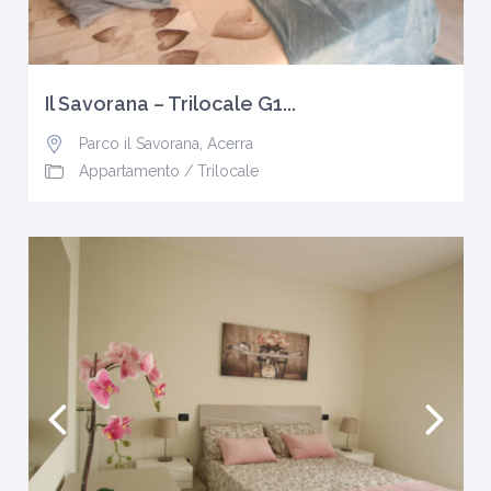
Il Savorana – Trilocale G1...
Parco il Savorana
,
Acerra
Appartamento
/
Trilocale